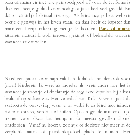
papa of mama en met je eigen speelgoed of voor de tv. Soms is
daar een beetje geduld voor nodig of juist heel veel geduld. En
dat is natuurlijk helemaal niet erg! Als kind mag je best wel een
beetje eigenwijs in het leven staan, en daar heeft de kapster dan
maar een beetje rekening met je te houden.
Papa of mama
kunnen natuurlijk ook meteen geknipt of behandeld worden
wanneer ze dat willen.
Naast een passie voor mijn vak heb ik dat als moeder ook voor
(mijn) kinderen. Ik weet als moeder als geen ander hoe het is
wanneer je zoontje of dochtertje de reguliere kapsalon bij elkaar
brult of op stelten zet. Het voordeel van Kids & Go is juist de
vertrouwde omgeving waar je in verblijft als kind met minder
risico op stress, verdriet of huilen. Op een goede manier de tijd
nemen voor elkaar laat het ijs in de meeste gevallen al snel
ontdooien. Vanaf nu hoeft u zoontje of dochter niet meer in de
verplichte auto- of paardenkapstoel plaats te nemen. Het